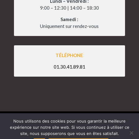
Lundi – Vendredi :
9:00 – 12:30 | 14:00 – 18:30
Samedi :
Uniquement sur rendez-vous
TÉLÉPHONE
01.30.41.89.81
Nous utilisons des cookies pour vous garantir la meilleure
Copyright 2026 – The Speedshop Garage |
expérience sur notre site web. Si vous continuez à utiliser ce
Mentions Légales
|
Politique de Confidentialité
site, nous supposerons que vous en êtes satisfait.
Création web :
Mike Design
,
agence web